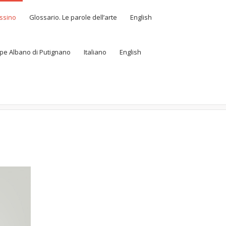
assino
Glossario. Le parole dell’arte
English
eppe Albano di Putignano
Italiano
English
Home
Cartellini
Frammento di Portale