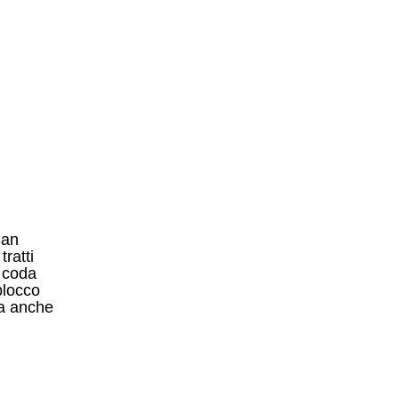
San
ratti
a coda
blocco
va anche